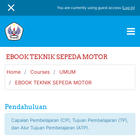
Skip to main content
You are currently using guest access (
Log in
)
SIDE PANEL
EBOOK TEKNIK SEPEDA MOTOR
Home
Courses
UMUM
EBOOK TEKNIK SEPEDA MOTOR
Topic outline
Pendahuluan
Capaian Pembelajaran (CP), Tujuan Pembelajaran (TP),
dan Alur Tujuan Pembelajaran (ATP).